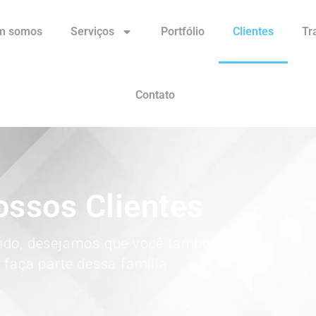
m somos
Serviços
Portfólio
Clientes
Tr
Contato
ssos Clientes
ndo, desejamos que você também
faça parte dessa família