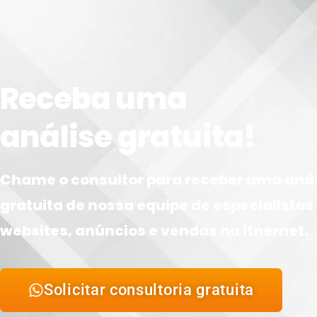
Receba uma
análise gratuita!
Chame o consultor para receber uma anál
gratuita de nossa equipe de especialista
websites, anúncios e vendas na itnernet.
Solicitar consultoria gratuita