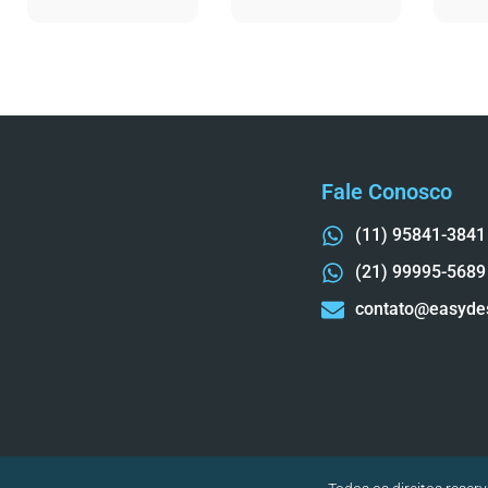
Fale Conosco
(11) 95841-3841
(21) 99995-5689
contato@easyde