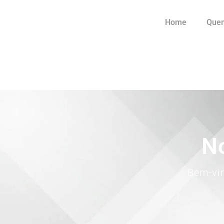
Home
Que
No
Bem-vi